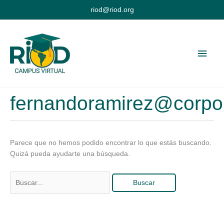
Ir
riod@riod.org
al
contenido
Men
princ
fernandoramirez@corpor
Parece que no hemos podido encontrar lo que estás buscando.
Quizá pueda ayudarte una búsqueda.
Buscar
por: