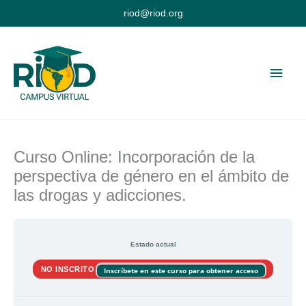
Ir
riod@riod.org
al
contenido
Men
princ
Curso Online: Incorporación de la
perspectiva de género en el ámbito de
las drogas y adicciones.
Estado actual
NO INSCRITO
Inscríbete en este curso para obtener acceso