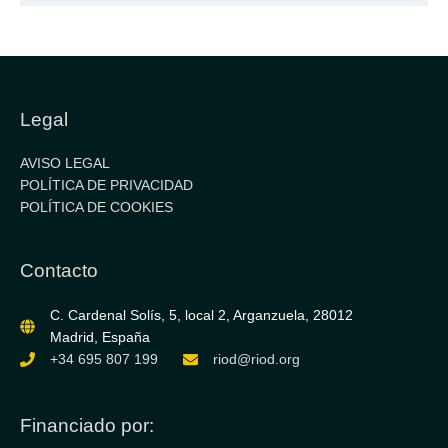
o
d
n
p
Autoevaluación final del curso
3
i
d
a
r
e
n
l
d
c
i
u
r
Legal
r
s
o
AVISO LEGAL
POLÍTICA DE PRIVACIDAD
POLÍTICA DE COOKIES
Contacto
C. Cardenal Solís, 5, local 2, Arganzuela, 28012
Madrid, España
+34 695 807 199
riod@riod.org
Financiado por: